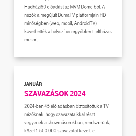
Hadházi60 előadást az MVM Dome-ból. A
nézők a megújult DumaTV platformjain HD
minőségben (web, mobil, AndroidTV)
követhették a helyszínen egyébként teltházas
műsort.
JANUÁR
SZAVAZÁSOK 2024
2024-ben 45 élő adásban biztosítottuk a TV
nézőknek, hogy szavazataikkal részt
vegyenek a showműsorokban; rendszerünk,
közel 1 500 000 szavazatot kezelt le.