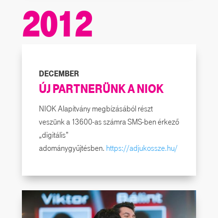
2012
DECEMBER
ÚJ PARTNERÜNK A NIOK
NIOK Alapítvány megbízásából részt
veszünk a 13600-as számra SMS-ben érkező
„digitális”
adománygyűjtésben.
https://adjukossze.hu/