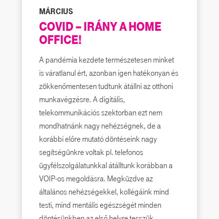
MÁRCIUS
COVID – IRÁNY A HOME
OFFICE!
A pandémia kezdete természetesen minket
is váratlanul ért, azonban igen hatékonyan és
zökkenőmentesen tudtunk átállni az otthoni
munkavégzésre. A digitális,
telekommunikációs szektorban ezt nem
mondhatnánk nagy nehézségnek, de a
korábbi előre mutató döntéseink nagy
segítségünkre voltak pl. telefonos
ügyfélszolgálatunkkal átálltunk korábban a
VOIP-os megoldásra. Megküzdve az
általános nehézségekkel, kollégáink mind
testi, mind mentális egészségét minden
döntésünkben az első helyre tesszük,