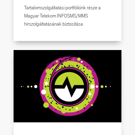
Tartalomszolgáltatási portfóliónk része a
Magyar Telekom INFOSMS/MMS
hírszolgáltatásának biztosítása