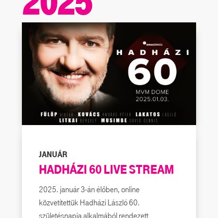
JANUÁR
HADHÁZI 60 LIVE STREAM
2025. január 3-án élőben, online
közvetítettük Hadházi László 60.
születésnapja alkalmából rendezett