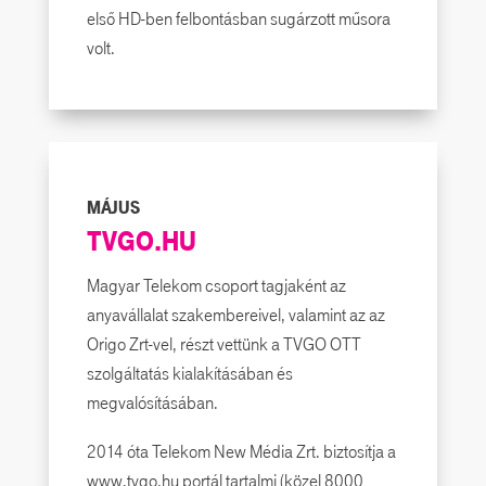
első HD-ben felbontásban sugárzott műsora
volt.
MÁJUS
TVGO.HU
Magyar Telekom csoport tagjaként az
anyavállalat szakembereivel, valamint az az
Origo Zrt-vel, részt vettünk a TVGO OTT
szolgáltatás kialakításában és
megvalósításában.
2014 óta Telekom New Média Zrt. biztosítja a
www.tvgo.hu portál tartalmi (közel 8000