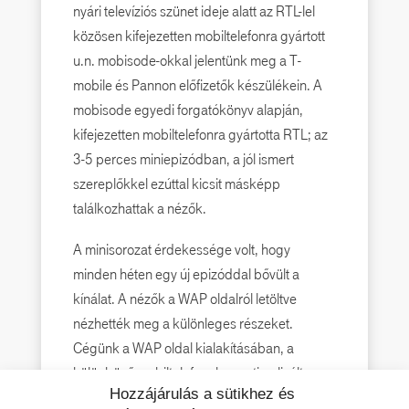
nyári televíziós szünet ideje alatt az RTL-lel
közösen kifejezetten mobiltelefonra gyártott
u.n. mobisode-okkal jelentünk meg a T-
mobile és Pannon előfizetők készülékein. A
mobisode egyedi forgatókönyv alapján,
kifejezetten mobiltelefonra gyártotta RTL; az
3-5 perces miniepizódban, a jól ismert
szereplőkkel ezúttal kicsit másképp
találkozhattak a nézők.
A minisorozat érdekessége volt, hogy
minden héten egy új epizóddal bővült a
kínálat. A nézők a WAP oldalról letöltve
nézhették meg a különleges részeket.
Cégünk a WAP oldal kialakításában, a
különböző mobiltelefonokra optimalizált
Hozzájárulás a sütikhez és
formátumok előkészítésében és a projekt