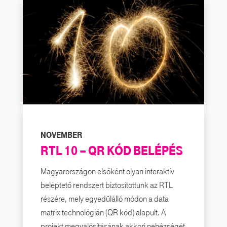
NOVEMBER
RTL 10 – QR KÓD BELÉPÉS
Magyarországon elsőként olyan interaktív
beléptető rendszert biztosítottunk az RTL
részére, mely egyedülálló módon a data
matrix technológián (QR kód) alapult. A
projekt megvalósításának akkori nehézségét