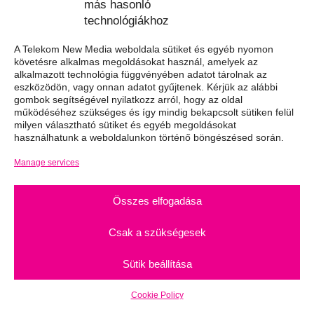
más hasonló
menedzselésében vett részt.
technológiákhoz
A magyar piacon egyedülálló vállalkozással,
A Telekom New Media weboldala sütiket és egyéb nyomon
az új kommunikációs eszközön való egyedi
követésre alkalmas megoldásokat használ, amelyek az
alkalmazott technológia függvényében adatot tárolnak az
megjelenést mutattuk meg elsőként, mely
eszközödön, vagy onnan adatot gyűjtenek. Kérjük az alábbi
tulajdonképpen előfutára volt a későbbi
gombok segítségével nyilatkozz arról, hogy az oldal
működéséhez szükséges és így mindig bekapcsolt sütiken felül
3G/4G alapú videó fogyasztásnak.
milyen választható sütiket és egyéb megoldásokat
használhatunk a weboldalunkon történő böngészésed során.
Manage services
Összes elfogadása
Csak a szükségesek
Sütik beállítása
TELEKOM
NEW MEDIA
Cookie Policy
A MAGYAR TELEKOM CSOPORT TAGJA
COPYRIGHT © 2023